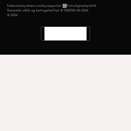
Fødevarestyrelsens smileyrapporter
Fortrolighedspolitik
Generelle vilkår og betingelser
Tryk © OQEMA AG 2026
© 2026
Sprog
Søg
Menu