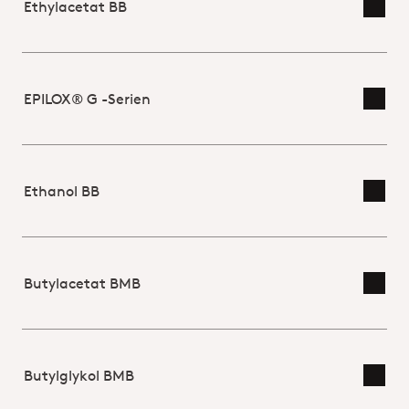
Ethylacetat BB
Skift
EPILOX® G -Serien
Skift
Ethanol BB
Skift
Butylacetat BMB
Skift
Butylglykol BMB
Skift