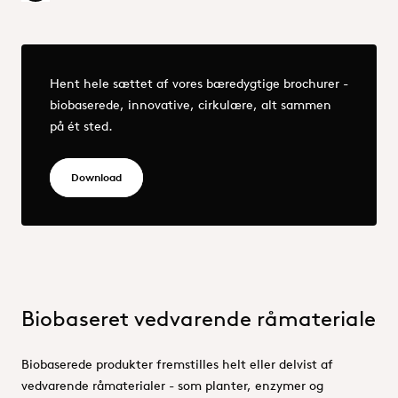
Mere - OQEMA_Sustainability portfolio brochures.pdf
Hent hele sættet af vores bæredygtige brochurer -
biobaserede, innovative, cirkulære, alt sammen
på ét sted.
OQEMA_Sustainability portfolio brochures.pdf
Download
Biobaseret vedvarende råmateriale
Biobaserede produkter fremstilles helt eller delvist af
vedvarende råmaterialer - som planter, enzymer og