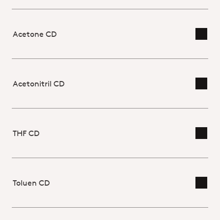
Acetone CD
Skift
Acetonitril CD
Skift
THF CD
Skift
Toluen CD
Skift