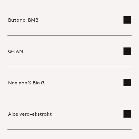
Butanol BMB
Skift
Q-TAN
Skift
Neolone® Bio G
Skift
Aloe vera-ekstrakt
Skift