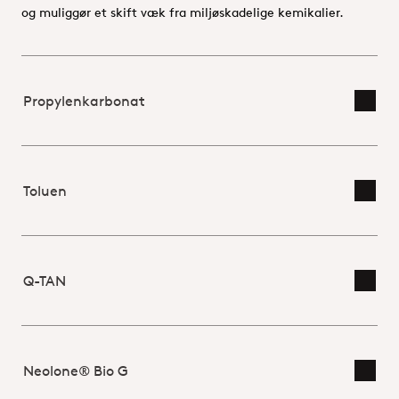
og muliggør et skift væk fra miljøskadelige kemikalier.
Propylenkarbonat
Skift
Toluen
Skift
Q-TAN
Skift
Neolone® Bio G
Skift