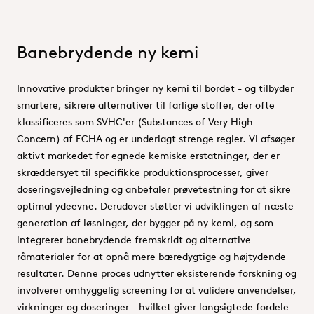
Banebrydende ny kemi
Innovative produkter bringer ny kemi til bordet - og tilbyder
smartere, sikrere alternativer til farlige stoffer, der ofte
klassificeres som SVHC'er (Substances of Very High
Concern) af ECHA og er underlagt strenge regler. Vi afsøger
aktivt markedet for egnede kemiske erstatninger, der er
skræddersyet til specifikke produktionsprocesser, giver
doseringsvejledning og anbefaler prøvetestning for at sikre
optimal ydeevne. Derudover støtter vi udviklingen af næste
generation af løsninger, der bygger på ny kemi, og som
integrerer banebrydende fremskridt og alternative
råmaterialer for at opnå mere bæredygtige og højtydende
resultater. Denne proces udnytter eksisterende forskning og
involverer omhyggelig screening for at validere anvendelser,
virkninger og doseringer - hvilket giver langsigtede fordele