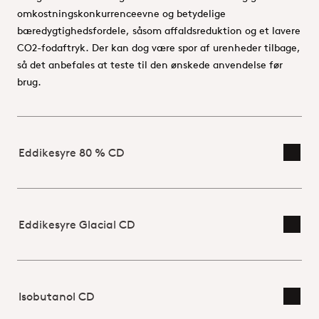
omkostningskonkurrenceevne og betydelige
bæredygtighedsfordele, såsom affaldsreduktion og et lavere
CO2-fodaftryk. Der kan dog være spor af urenheder tilbage,
så det anbefales at teste til den ønskede anvendelse før
brug.
Eddikesyre 80 % CD
Skift
Eddikesyre Glacial CD
Skift
Isobutanol CD
Skift