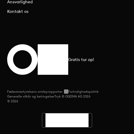
Ansvarlighed
Kontakt os
Gratis tur op!
Rul til toppen
Fødevarestyrelsens smileyrapporter
Fortrolighedspolitik
Generelle vilkår og betingelser
Tryk © OQEMA AG 2026
© 2026
Sprog
Søg
Menu