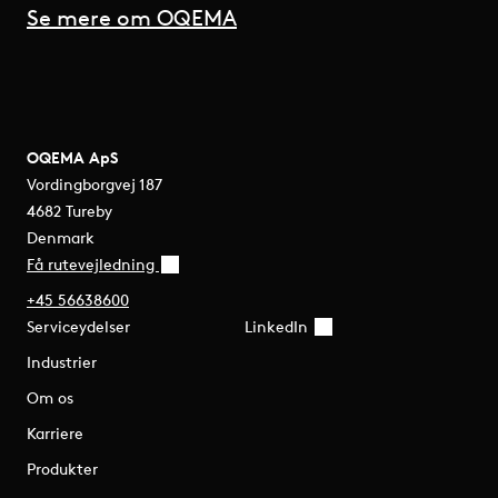
Se mere om OQEMA
OQEMA ApS
Vordingborgvej 187
4682 Tureby
Denmark
Få rutevejledning
+45 56638600
Serviceydelser
LinkedIn
Industrier
Om os
Karriere
Produkter