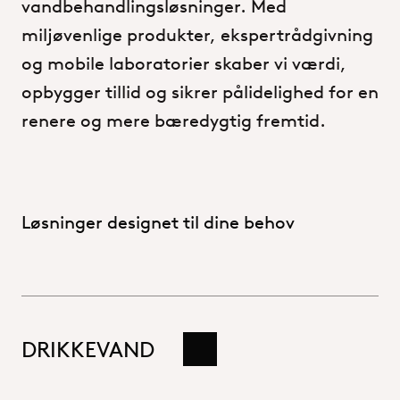
vandbehandlingsløsninger.
Med
miljøvenlige
produkter,
ekspertrådgivning
og
mobile
laboratorier
skaber
vi
værdi,
opbygger
tillid
og
sikrer
pålidelighed
for
en
renere
og
mere
bæredygtig
fremtid.
Løsninger designet til dine behov
DRIKKEVAND
Læs mere her