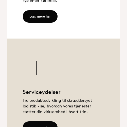
systemer kørende.
Læs mere her - Teknisk support til vandbehandl
Læs mere her
Serviceydelser
Serviceydelser
Fra produktudvikling til skræddersyet
logistik - se, hvordan vores tjenester
støtter din virksomhed i hvert trin.