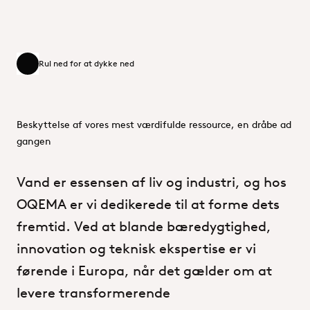
Rul ned for at dykke ned
Rul ned for at dykke ned
Beskyttelse af vores mest værdifulde ressource, en dråbe ad
gangen
Vand
er
essensen
af
liv
og
industri,
og
hos
OQEMA
er
vi
dedikerede
til
at
forme
dets
fremtid.
Ved
at
blande
bæredygtighed,
innovation
og
teknisk
ekspertise
er
vi
førende
i
Europa,
når
det
gælder
om
at
levere
transformerende