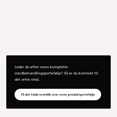
Membraner
pH-kontrol
Forrige
Næste
Mere - OQEMA_Group_25_Water Treatment portfolio.pdf
Leder du efter vores komplette
vandbehandlingsportefølje? Så er du kommet til
det rette sted.
OQEMA_Group_2
Få det fulde overblik over vores produktportefølje