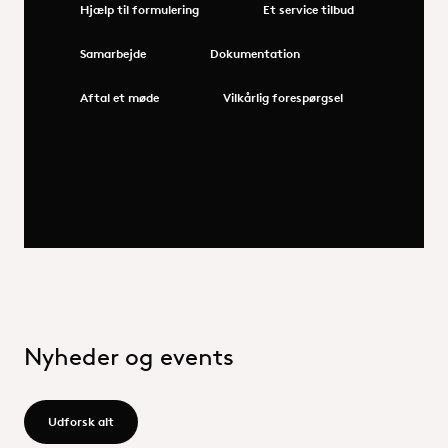
Hjælp til formulering
Et service tilbud
Samarbejde
Dokumentation
Aftal et møde
Vilkårlig forespørgsel
Nyheder og events
Udforsk alt - /group/en/news-events
Udforsk alt