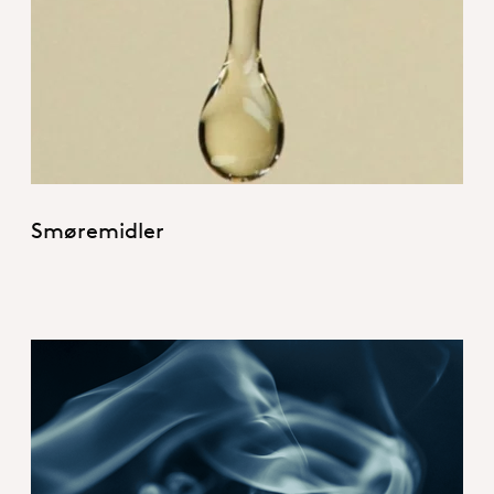
Lubricants_Hero.jpg
Smøremidler