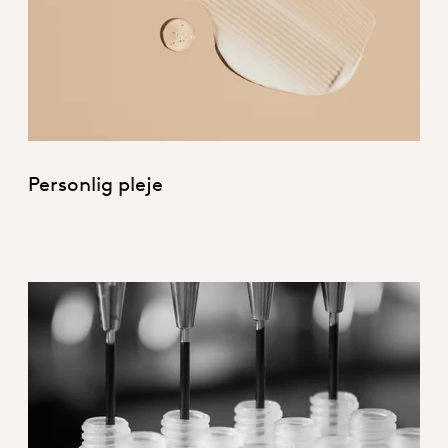
1_Hero_Personal Care
Personlig pleje
=!Pharmaceuticals_Hero_Pharmace