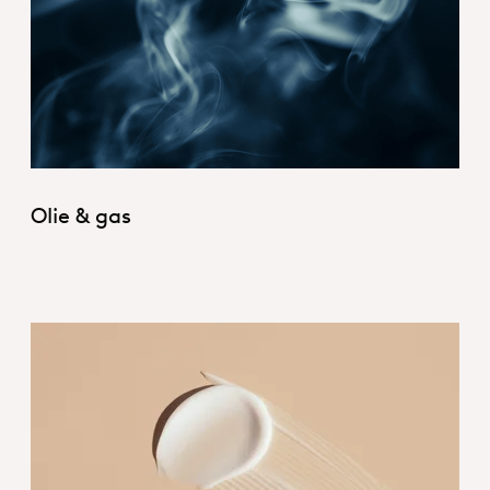
1_Hero_Oil&Gas
Olie & gas