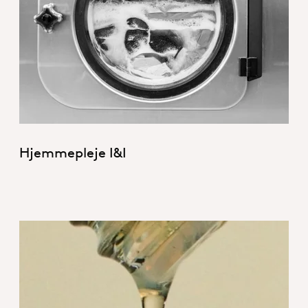
HI&I_Hero_Home Care.jpg
Hjemmepleje I&I