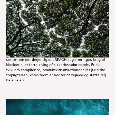
Vores Regulatory Affairs team sikrer overholdelse af
lovgivningen i forbindelse med godkendelser af kemikalier
og beskytter både mennesker og miljø - fordi fremtiden
formes af de handlinger, vi foretager i dag. Vi samler
kemikere, ingeniører, biologer, fysikere og økotoksikologer
og tilbyder ekspertvejledning om REACH, CLP,
sikkerhedsdatablade, biocider, farligt gods, certificeringer
og leverandørkvalifikationer.
Vi forenkler komplekse lovgivningsmæssige udfordringer -
uanset om det drejer sig om REACH-registreringer, brug af
biocider eller fortolkning af sikkerhedsdatablade. Er du i
tvivl om compliance, produktklassifikationer eller juridiske
forpligtelser? Vores team er her for at vejlede og støtte dig
hele vejen.
Miljø