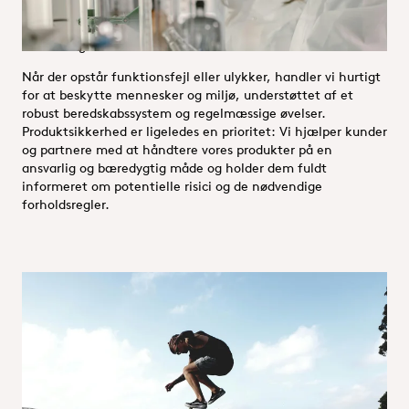
benchmark med årlige mål, der driver løbende forbedringer,
og tekniske ledere, der fører tilsyn med sikkerhedstjek af
alle anlægsmodifikationer.
Når der opstår funktionsfejl eller ulykker, handler vi hurtigt
for at beskytte mennesker og miljø, understøttet af et
robust beredskabssystem og regelmæssige øvelser.
Produktsikkerhed er ligeledes en prioritet: Vi hjælper kunder
og partnere med at håndtere vores produkter på en
ansvarlig og bæredygtig måde og holder dem fuldt
informeret om potentielle risici og de nødvendige
forholdsregler.
Arbejdsmiljø
Sundhed og sikkerhed på arbejdspladsen er kernen i vores
aktiviteter, og vi sikrer fuld overholdelse af sikkerheds-,