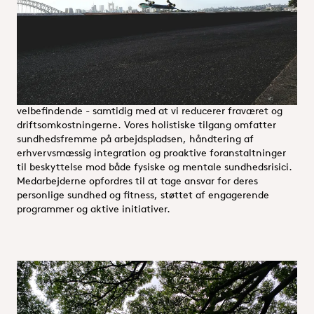
sundheds- og miljøstandarder på alle anlæg. Vi styrker
enkeltpersoner gennem målrettet træning og fremmer en
sundhedsfokuseret virksomhedskultur. Alle initiativer inden
for arbejdsmiljøledelse (OHM) er dokumenteret på vores
intranet, så de er let tilgængelige.
Ved at dyrke et sundhedsbevidst arbejdsmiljø øger vi
præstationerne, arbejdsglæden og det generelle
velbefindende - samtidig med at vi reducerer fraværet og
driftsomkostningerne. Vores holistiske tilgang omfatter
sundhedsfremme på arbejdspladsen, håndtering af
erhvervsmæssig integration og proaktive foranstaltninger
til beskyttelse mod både fysiske og mentale sundhedsrisici.
Medarbejderne opfordres til at tage ansvar for deres
personlige sundhed og fitness, støttet af engagerende
programmer og aktive initiativer.
Lovgivning