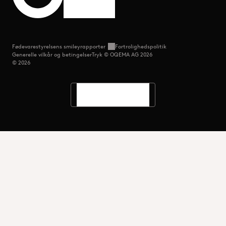
Fødevarestyrelsens smileyrapporter
Fortrolighedspolitik
Generelle vilkår og betingelser
Tryk © OQEMA AG 2026
© 2026
Sprog
Søg
Menu