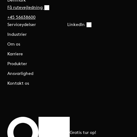
Få rutevejledning
+45 56638600
Serviceydelser
LinkedIn
Industrier
Om os
Karriere
Produkter
Ansvarlighed
Kontakt os
Gratis tur op!
Rul til toppen