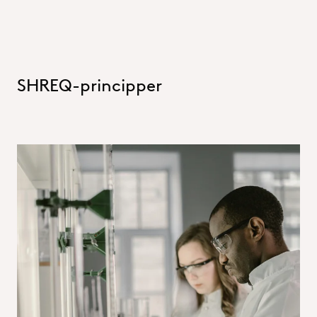
SHREQ-principper
Sikkerhed
Vi opretholder de højeste sikkerhedsstandarder med
konsekvente proces- og anlægssikkerhedsforanstaltninger,
der overvåges nøje for at sikre overholdelse og effektivitet.
Arbejdsmiljø- og sikkerhedsrisici gennemgås konstant, og
der tages proaktive skridt til at minimere farer - især på
kritiske steder, hvor mennesker og teknologi interagerer.
Vores ulykkesfrekvens (LTIR) fungerer som et vigtigt