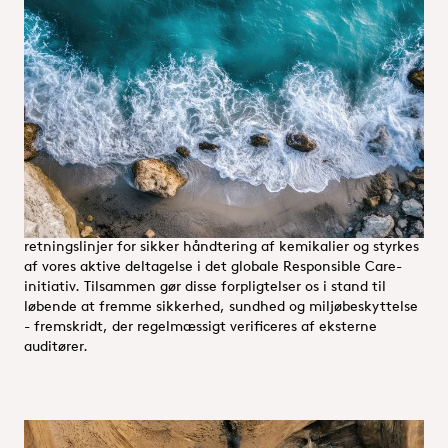
Vi er forpligtet til at minimere klimapåvirkende emissioner,
hvor det er muligt, ved at skabe løbende forbedringer af
miljøpræstationen i hele vores værdikæde. Det omfatter alt
fra optimering af råmateriale og energiforbrug til forædling
af fabriksprocesser, transport og genbrug eller bortskaffelse
af produkter. Vi foretrækker også leverandører og partnere,
som ikke kun udviser kompetence og pålidelighed, men som
også deler vores virksomhedsprincipper.
Vores handlinger er forankret i kemikalieindustriens
retningslinjer for sikker håndtering af kemikalier og styrkes
af vores aktive deltagelse i det globale Responsible Care-
initiativ. Tilsammen gør disse forpligtelser os i stand til
løbende at fremme sikkerhed, sundhed og miljøbeskyttelse
- fremskridt, der regelmæssigt verificeres af eksterne
auditører.