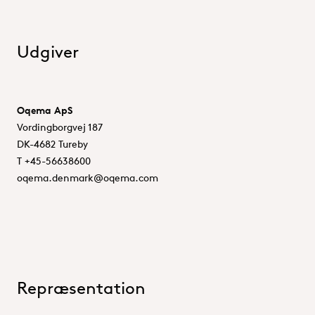
Udgiver
Oqema ApS
Vordingborgvej 187
DK-4682 Tureby
T +45-56638600
oqema.denmark@oqema.com
Repræsentation