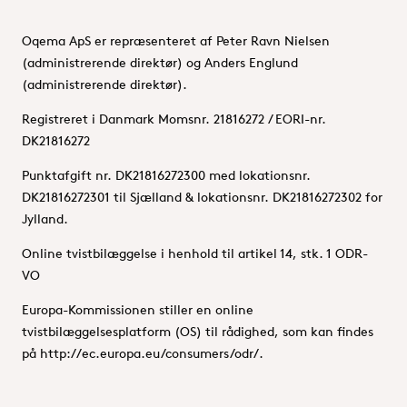
Oqema ApS er repræsenteret af Peter Ravn Nielsen
(administrerende direktør) og Anders Englund
(administrerende direktør).
Registreret i Danmark Momsnr. 21816272 / EORI-nr.
DK21816272
Punktafgift nr. DK21816272300 med lokationsnr.
DK21816272301 til Sjælland & lokationsnr. DK21816272302 for
Jylland.
Online tvistbilæggelse i henhold til artikel 14, stk. 1 ODR-
VO
Europa-Kommissionen stiller en online
tvistbilæggelsesplatform (OS) til rådighed, som kan findes
på http://ec.europa.eu/consumers/odr/.