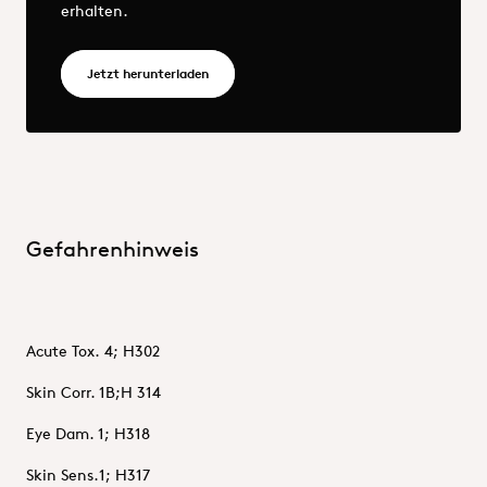
erhalten.
OQEMA_DE_Surface Technology_Curasolv.pd
Jetzt herunterladen
Gefahrenhinweis
Acute Tox. 4; H302
Skin Corr. 1B;H 314
Eye Dam. 1; H318
Skin Sens.1; H317