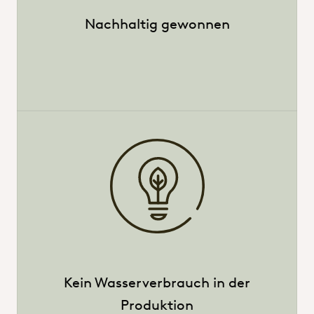
Nachhaltig gewonnen
Hero_CitroBio
Hero_Citroleo
Kein Wasserverbrauch in der
Produktion