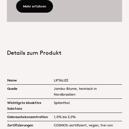
Mehr erfahren - From prevention to perfection: Nat
Mehr erfahren
Details zum Produkt
Name
LIFTALIZE
Quelle
Jambu-Blume, heimisch in
Nordbrasilien
Wichtigste bioaktive
Spilanthol
Substanz
Gebrauchskonzentration
1,0% bis 3,0%
Zertifizierungen
COSMOS-zertifiziert, vegan, frei von