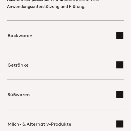
Anwendungsunterstützung und Prüfung.
Backwaren
Detai
Getränke
Detai
Süßwaren
Detai
Milch- & Alternativ-Produkte
Detai