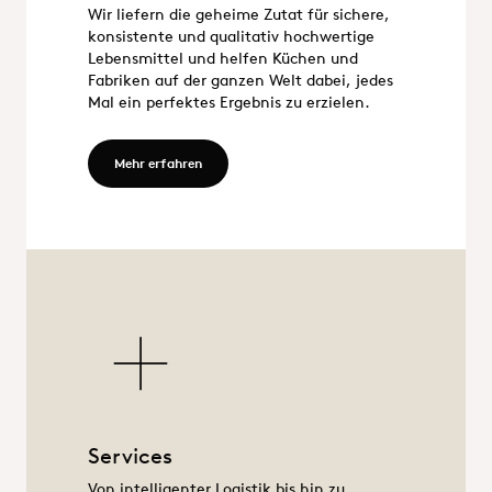
Wir liefern die geheime Zutat für sichere,
Food
konsistente und qualitativ hochwertige
Lebensmittel und helfen Küchen und
Fabriken auf der ganzen Welt dabei, jedes
Mal ein perfektes Ergebnis zu erzielen.
Mehr erfahren - Food
Mehr erfahren
Services
Services
Von intelligenter Logistik bis hin zu