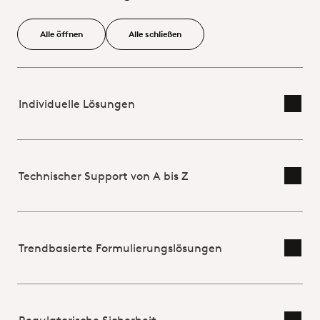
Alle öffnen
Alle schließen
Individuelle Lösungen
Detai
Technischer Support von A bis Z
Detai
Trendbasierte Formulierungslösungen
Detai
Regulatorische Sicherheit
Detai