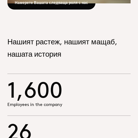
Read more - https://oqema
Намерете Вашата следваща роля с нас
Нашият растеж, нашият мащаб,
нашата история
1,600
Employees in the company
26