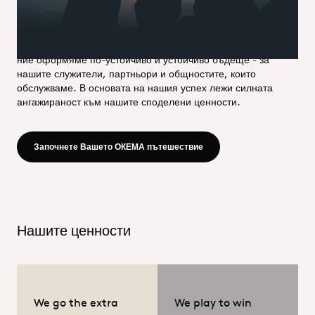
глобален обхват, ние оставаме фокусирани върху
предоставянето на персонализирани решения, които
подхранват успеха на нашите клиенти. Задвижвани от
нашия предприемачески устрем и дух на сътрудничество,
ние оформяме по-устойчиво и устойчиво бъдеще - за
нашите служители, партньори и общностите, които
обслужваме. В основата на нашия успех лежи силната
ангажираност към нашите споделени ценности.
Read more - https://oqema
Започнете Вашето ОКЕМА пътешествие
Нашите ценности
We go the extra
We play to win