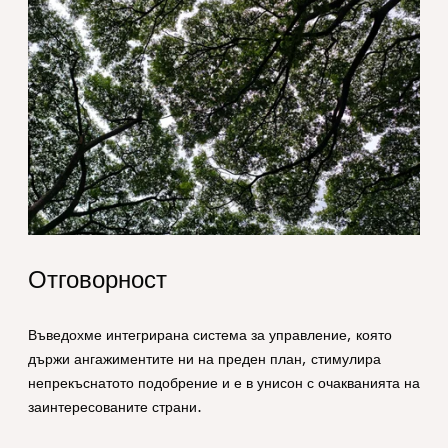
Hero Responsibility
Отговорност
Въведохме интегрирана система за управление, която
държи ангажиментите ни на преден план, стимулира
непрекъснатото подобрение и е в унисон с очакванията на
заинтересованите страни.