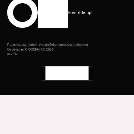
Free ride up!
Scroll to top
Политика за поверителност
Общи правила и условия
Отпечатък © OQEMA AG 2026
© 2026
Languages
Search
Menu