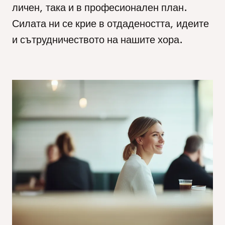
личен,
така
и
в
професионален
план.
Силата
ни
се
крие
в
отдадеността,
идеите
и
сътрудничеството
на
нашите
хора.
Развивайте кариерата си с нас
Търсим страстни хора, които да се развиват заедно с нас и
да оформят следващата глава от нашата история на
успеха. Разгледайте възможностите в различни области и
внесете идеите си в една динамична, ориентирана към
бъдещето компания. При нас вашият потенциал не се
състои само в това какво можете да направите днес - а в
това колко далеч искате да стигнете утре.