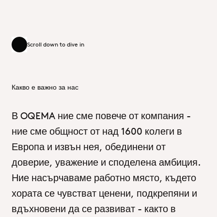
Scroll down to dive in
Scroll down to dive in
Какво е важно за нас
В
OQEMA
ние
сме
повече
от
компания
-
ние
сме
общност
от
над
1600
колеги
в
Европа
и
извън
нея,
обединени
от
доверие,
уважение
и
споделена
амбиция.
Ние
насърчаваме
работно
място,
където
хората
се
чувстват
ценени,
подкрепяни
и
вдъхновени
да
се
развиват
-
както
в