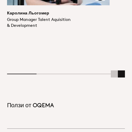
Каролина Льогомер
Group Manager Talent Aquisition
& Development
Scroll Lef
Scrol
Ползи от OQEMA