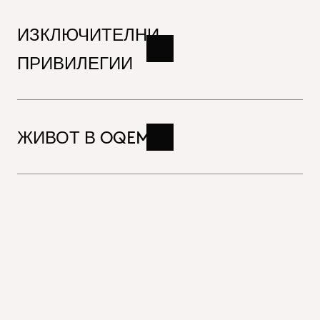
ИЗКЛЮЧИТЕЛНИ
Read more
ПРИВИЛЕГИИ
Future_Work_Hero
ЖИВОТ В OQEMA
Read more
Close
Бъдеща работа
OQEMA възприема индивидуални схеми на