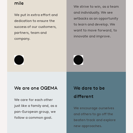
mile
We strive to win, as a team
and individually. We see
We put in extra effort and
setbacks as an opportunity
dedication to ensure the
to learn and develop. We
success of our customers,
want to move forward, to
partners, team and
innovate and improve.
company.
Read more
Read more
We are one OQEMA
We dare to be
different
We care for each other
just like a family and, as a
We encourage ourselves
pan-European group, we
and others to go off the
follow a common goal.
beaten track and explore
new approaches.