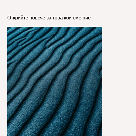
Открийте повече за това кои сме ние
Hero_About OQEMA group.jpg