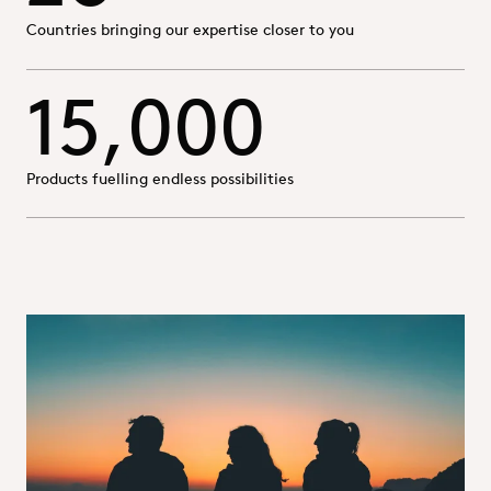
Countries bringing our expertise closer to you
15,000
Products fuelling endless possibilities
Водеща роля в бъдещето на
дистрибуцията на химикали
Като европейски лидер в дистрибуцията на химикали с