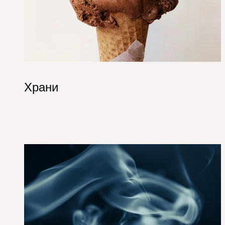
Храни
1_Hero_Oil&Gas