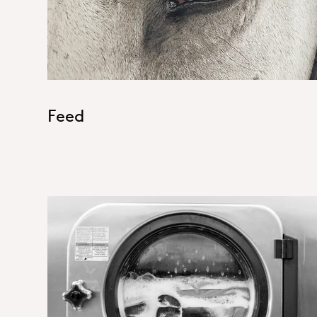
Feed
HI&I_Hero_Home Care.j