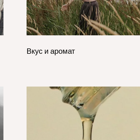
Вкус и аромат
pg
Lubricants_Hero.jpg