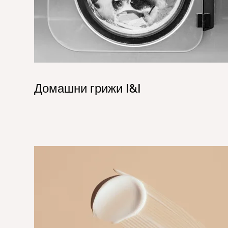
Домашни грижи I&I
1_Hero_Personal Care