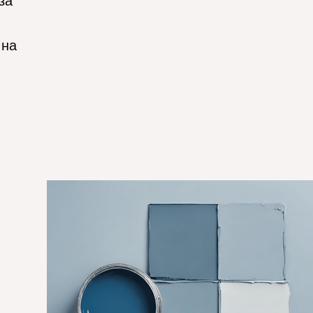
за
 на
1_CASE hero.png