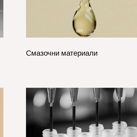
Смазочни материали
=!Pharmaceuticals_H