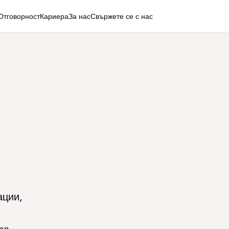
Отговорност
Кариера
За нас
Свържете се с нас
ации,