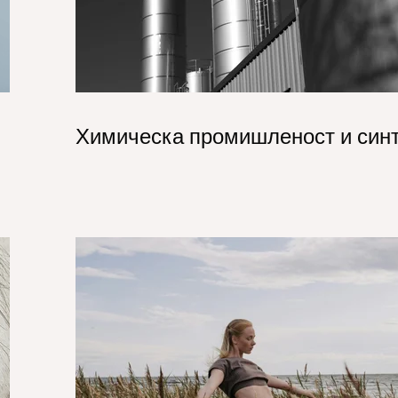
Химическа промишленост и син
.jpg
Flavour & Fragrance_