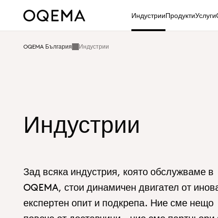
Индустрии
Продукти
Услуги
OQEMA България
Индустрии
Индустрии
Зад всяка индустрия, която обслужваме в
OQEMA, стои динамичен двигател от инов
експертен опит и подкрепа. Ние сме нещо