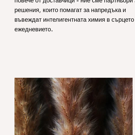
повече от доставчици - ние сме партньори 
решения, които помагат за напредъка и
въвеждат интелигентната химия в сърцето
ежедневието.
1_Agriculture hero.jpg