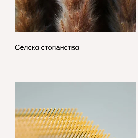
Селско стопанство
Energy&Electronics Hero.j