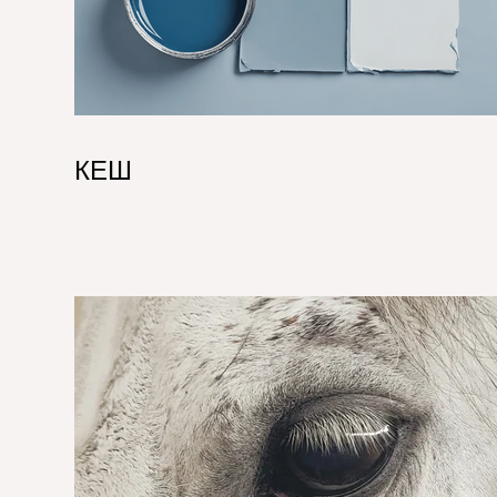
КЕШ
pg
Animal Food & Feed hero